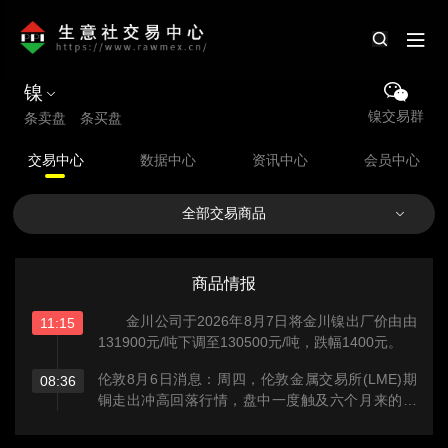
镍
镍交易群
条卖盘 条买盘
交易中心
数据中心
资讯中心
会员中心
全部交易商品
商品情报
金川公司于2026年8月7日将金川镍出厂价由由
11:15
131900元/吨下调至130500元/吨，跌幅1400元。
伦敦8月6日消息：周四，伦敦金属交易所(LME)期
08:36
铜走出冲高回落行情，盘中一度触及六个月来的最
高点，因为美国以外地区的库存紧张，以及担心刚
果民主共和国的铜精矿供应减少。