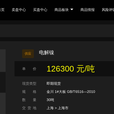
首页
卖盘中心
买盘中心
商品板块
商品情报
风险评
客户服务 8:30 - 17:30
电解镍
供应
0571-88228426
关于生意宝 (002095)
平台用户注册协
126300 元/吨
单 价
合小程序
网盛撮合服务号
© 网盛大宗 版权所有 |
浙ICP备1400795
现货类型
即期现货
规 格
金川 1#大板 GB/T6516—2010
数 量
30吨
交 货 地
上海 > 上海市