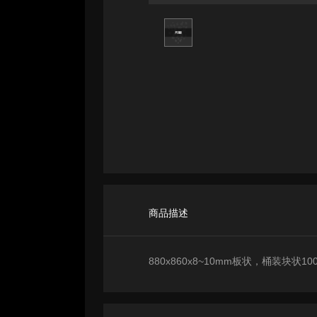
商品描述
880x860x8~10mm板状，桶装块状10