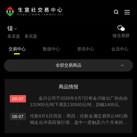
镍
镍交易群
条卖盘 条买盘
交易中心
数据中心
资讯中心
会员中心
全部交易商品
商品情报
金川公司于2026年8月7日将金川镍出厂价由由
08-07
131900元/吨下调至130500元/吨，跌幅1400元。
伦敦8月6日消息：周四，伦敦金属交易所(LME)期
08-07
铜走出冲高回落行情，盘中一度触及六个月来的最
高点，因为美国以外地区的库存紧张，以及担心刚
果民主共和国的铜精矿供应减少。